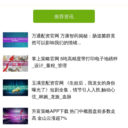
推荐资讯
万通配资官网 万康智药揭秘：肠道菌群竟
然可以影响我们的情绪...
掌上策略官网 5吨高精度带打印电子地磅秤
_设计_量程_管理
玉满堂配资官网 《生娃后，我龙女的身份
曝光了》短剧全集，情节引人入胜,触动心
弦_林婉_龙族_血脉
升富策略APP下载 热门中概股盘前多数走
高 金山云涨超7%