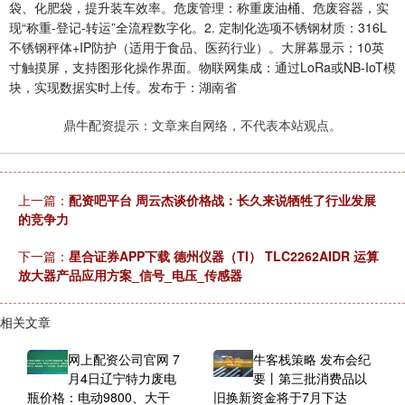
袋、化肥袋，提升装车效率。危废管理：称重废油桶、危废容器，实
现“称重-登记-转运”全流程数字化。2. 定制化选项不锈钢材质：316L
不锈钢秤体+IP防护（适用于食品、医药行业）。大屏幕显示：10英
寸触摸屏，支持图形化操作界面。物联网集成：通过LoRa或NB-IoT模
块，实现数据实时上传。发布于：湖南省
鼎牛配资提示：文章来自网络，不代表本站观点。
上一篇：
配资吧平台 周云杰谈价格战：长久来说牺牲了行业发展
的竞争力
下一篇：
星合证券APP下载 德州仪器（TI） TLC2262AIDR 运算
放大器产品应用方案_信号_电压_传感器
相关文章
网上配资公司官网 7
牛客栈策略 发布会纪
月4日辽宁特力废电
要丨第三批消费品以
瓶价格：电动9800、大干
旧换新资金将于7月下达