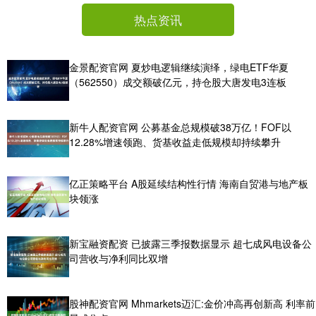
热点资讯
金景配资官网 夏炒电逻辑继续演绎，绿电ETF华夏
（562550）成交额破亿元，持仓股大唐发电3连板
新牛人配资官网 公募基金总规模破38万亿！FOF以
12.28%增速领跑、货基收益走低规模却持续攀升
亿正策略平台 A股延续结构性行情 海南自贸港与地产板
块领涨
新宝融资配资 已披露三季报数据显示 超七成风电设备公
司营收与净利同比双增
股神配资官网 Mhmarkets迈汇:金价冲高再创新高 利率前