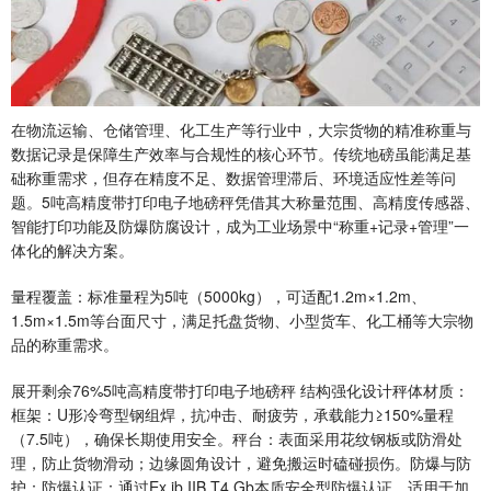
在物流运输、仓储管理、化工生产等行业中，大宗货物的精准称重与
数据记录是保障生产效率与合规性的核心环节。传统地磅虽能满足基
础称重需求，但存在精度不足、数据管理滞后、环境适应性差等问
题。5吨高精度带打印电子地磅秤凭借其大称量范围、高精度传感器、
智能打印功能及防爆防腐设计，成为工业场景中“称重+记录+管理”一
体化的解决方案。
量程覆盖：标准量程为5吨（5000kg），可适配1.2m×1.2m、
1.5m×1.5m等台面尺寸，满足托盘货物、小型货车、化工桶等大宗物
品的称重需求。
展开剩余76%5吨高精度带打印电子地磅秤 结构强化设计秤体材质：
框架：U形冷弯型钢组焊，抗冲击、耐疲劳，承载能力≥150%量程
（7.5吨），确保长期使用安全。秤台：表面采用花纹钢板或防滑处
理，防止货物滑动；边缘圆角设计，避免搬运时磕碰损伤。防爆与防
护：防爆认证：通过Ex ib IIB T4 Gb本质安全型防爆认证，适用于加