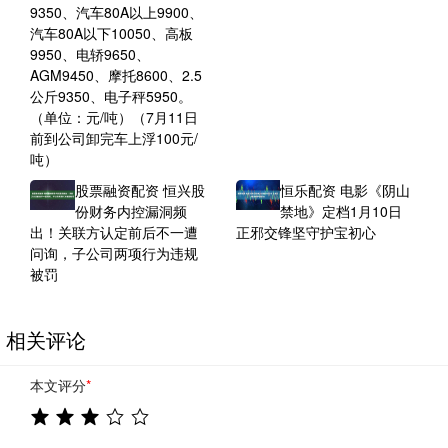
9350、汽车80A以上9900、
汽车80A以下10050、高板
9950、电轿9650、
AGM9450、摩托8600、2.5
公斤9350、电子秤5950。
（单位：元/吨）（7月11日
前到公司卸完车上浮100元/
吨）
股票融资配资 恒兴股
恒乐配资 电影《阴山
份财务内控漏洞频
禁地》定档1月10日
出！关联方认定前后不一遭
正邪交锋坚守护宝初心
问询，子公司两项行为违规
被罚
相关评论
本文评分
*