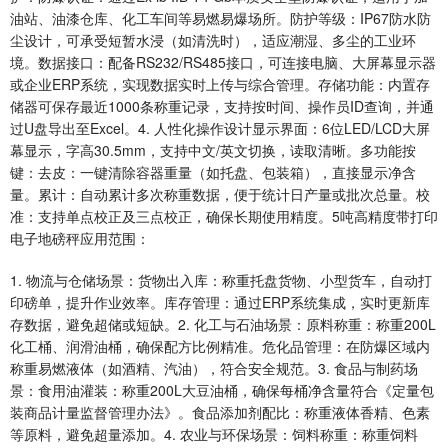
油站、油漆仓库、化工车间等易燃易爆场所。防护等级：IP67防水防
尘设计，可承受短暂水浸（如清洗时），适应潮湿、多尘的工业环
境。数据接口：配备RS232/RS485接口，可连接电脑、大屏幕显示器
或企业ERP系统，实现数据实时上传与综合管理。存储功能：内置存
储器可保存最近1000条称重记录，支持按时间、操作员ID查询，并通
过U盘导出至Excel。4. 人性化操作设计显示界面：6位LED/LCD大屏
幕显示，字高30.5mm，支持中文/英文切换，读取清晰。多功能按
键：去皮：一键清除容器重量（如托盘、包装箱），直接显示净含
量。累计：自动累计多次称重数据，便于统计日产量或批次总量。校
准：支持单点校正及三点校正，确保长期使用精度。5吨高精度带打印
电子地磅秤应用范围：
1. 物流与仓储场景：货物出入库：称重托盘货物、小型货车，自动打
印磅单，提升作业效率。库存管理：通过ERP系统集成，实时更新库
存数据，避免超储或短缺。2. 化工与石油场景：原料称重：称重200L
化工桶、润滑油桶，确保配方比例精准。危化品管理：在防爆区域内
称重易燃液体（如酒精、汽油），符合安全规范。3. 食品与制药场
景：食用油灌装：称重200L大豆油桶，确保每桶净含量符合《定量包
装商品计量监督管理办法》。食品添加剂配比：称重液体香精、色素
等原料，避免超量添加。4. 农业与环保场景：饲料称重：称重饲料