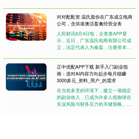
注册资本为1000万元，经营范围包
含：电子专用材料制造；电子专....
对对配配资 温氏股份在广东成立电商
公司，含供港澳活畜禽经营业务
人民财讯8月4日电，企查查APP显
示，近日，广东温氏电商有限公司成
立，法定代表人为秦磊，注册资本为
500万元，经营范围包含：数字文化
创意软件开发；日用杂品销售；....
正中优配APP下载 新手入门副业指
南：选对AI内容方向起步每月稳赚
3000多元_资料_用户_的需求
在当前多变的环境下，建立一项稳定
的副业收入，已成为许多人抵御潜在
失业风险与财务压力的关键策略。本
文将客观分析三个可靠的副业路径，
若能选对领域并持续投入，实现财
北京配资网APP下载 品牌·品质·品味 |
务....
赋能木业升级，上海德翔木业与多地
政府共绘发展新蓝图，促进木业产业