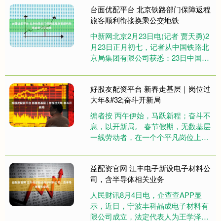
台面优配平台 北京铁路部门保障返程
旅客顺利衔接换乘公交地铁
中新网北京2月23日电(记者 贾天勇)2
月23日正月初七，记者从中国铁路北
京局集团有限公司获悉：23日中国铁
路北京局预计发送旅客133万人次(其
中北京地区预计发....
好股友配资平台 新春走基层｜岗位过
大年&#32;奋斗开新局
编者按 丙午伊始，马跃新程；奋斗不
息，以开新局。 春节假期，无数基层
一线劳动者，在一个个平凡岗位上，
以劳动之手、奋斗之姿，值守不辍、
默默耕耘。大江南北，不同行业....
益配资官网 江丰电子新设电子材料公
司，含半导体相关业务
人民财讯8月4日电，企查查APP显
示，近日，宁波丰科晶成电子材料有
限公司成立，法定代表人为王学泽，