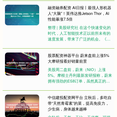
在Instagram....
融资融券配资 AI日报丨最强人形机器
人“大脑”！英伟达推Jetson Thor，AI
性能暴涨7.5倍
整理 | 美股研究社 在这个快速变化的
时代，人工智能技术正以前所未有的
速度发展，带来了广泛的机会。《AI
日报》致力于挖掘和分析最新的AI概
念股公司和市场趋势，为....
股票配资神器平台 蔚来盘前上涨5%
大摩研报看好销量前景
美股周二盘前，蔚来（NIO）上涨
5%。摩根士丹利最新发研报称，蔚来
拥有强劲的ES8订单，虽然真正的需
求仍取决于订单转化，但正面的反应
支持市场信心，预示着从10月....
中信建投配资网平台 立秋后，多吃自
带“天然青霉素”的菜，提高免疫力，
少生病，身体越来越棒