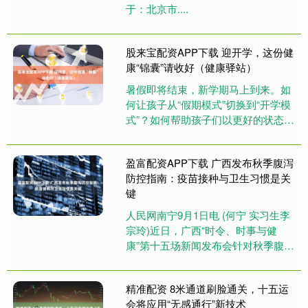
于：北京市....
股来宝配资APP下载 迎开学，这份健
康“锦囊”请收好（健康驿站）
暑假即将结束，新学期马上到来。如
何让孩子从“假期模式”切换到“开学模
式”？如何帮助孩子们以更好的状态迎
接新学期？多位专家近日给出建议。
防范3类疾病、做好5....
盈富配资APP下载 广西发布秋季腹泻
防控指南：疫苗接种与卫生习惯是关
键
人民网南宁9月1日电 (何宁 实习生李
宗玲)近日，广西“时令、时事与健
康”第十五场新闻发布会针对秋季腹泻
高发问题提出防控指南。发布会介
绍，秋季腹泻多由轮状病毒引....
精准配资 8米通道刷脸通关，十五运
会将应用“无感通行”新技术