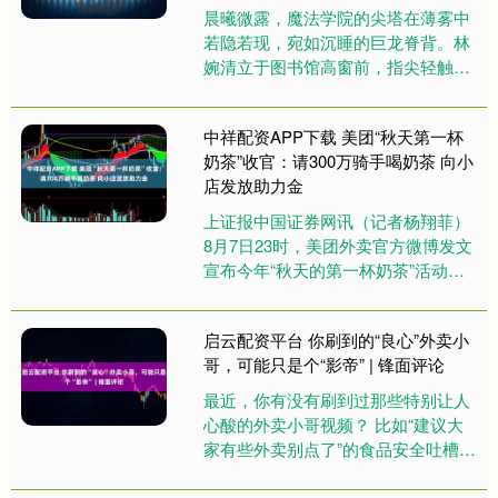
晨曦微露，魔法学院的尖塔在薄雾中
若隐若现，宛如沉睡的巨龙脊背。林
婉清立于图书馆高窗前，指尖轻触一
本泛黄古卷，忽觉血脉翻涌，一股灼
热自心口蔓延至四肢百骸。她未曾
中祥配资APP下载 美团“秋天第一杯
料....
奶茶”收官：请300万骑手喝奶茶 向小
店发放助力金
上证报中国证券网讯（记者杨翔菲）
8月7日23时，美团外卖官方微博发文
宣布今年“秋天的第一杯奶茶”活动结
束，这是美团参与立秋奶茶活动的第
六个年头。值得注意的是，美....
启云配资平台 你刷到的“良心”外卖小
哥，可能只是个“影帝” | 锋面评论
最近，你有没有刷到过那些特别让人
心酸的外卖小哥视频？ 比如“建议大
家有些外卖别点了”的食品安全吐槽，
或者“跑十几小时只赚几十块”的卖惨
哭诉。这些视频一刷出来，是....