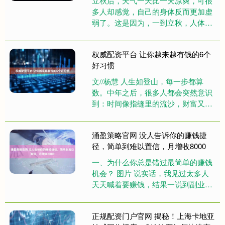
立秋后，天气一天比一天凉爽，可很
多人却感觉，自己的身体反而更加虚
弱了。这是因为，一到立秋，人体免
疫力容易下降，稍不注意，就可能被
感冒、咳嗽“找上门”，嗓子干痒、....
权威配资平台 让你越来越有钱的6个
好习惯
文//杨慧 人生如登山，每一步都算
数。中年之后，很多人都会突然意识
到：时间像指缝里的流沙，财富又像
冰上的足迹，不踏实，就一晃而过。
其实，财富不是洪水猛兽，也不....
涌盈策略官网 没人告诉你的赚钱捷
径，简单到难以置信，月增收8000
一、为什么你总是错过最简单的赚钱
机会？ 图片 说实话，我见过太多人
天天喊着要赚钱，结果一说到副业就
嫌麻烦。其实啊，最赚钱的路子往往
就藏在那些你看不上眼的小事里。....
正规配资门户官网 揭秘！上海卡地亚