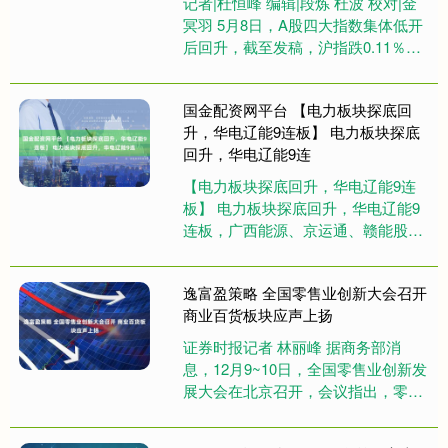
记者|杜恒峰 编辑|段炼 杜波 校对|金
冥羽 5月8日，A股四大指数集体低开
后回升，截至发稿，沪指跌0.11％，
深成指跌0.11％，创业板指翻红，科
创综指跌超1....
国金配资网平台 【电力板块探底回
升，华电辽能9连板】 电力板块探底
回升，华电辽能9连
【电力板块探底回升，华电辽能9连
板】 电力板块探底回升，华电辽能9
连板，广西能源、京运通、赣能股
份、深南电A等多股涨停。....
逸富盈策略 全国零售业创新大会召开
商业百货板块应声上扬
证券时报记者 林丽峰 据商务部消
息，12月9~10日，全国零售业创新发
展大会在北京召开，会议指出，零售
业是国民经济的基础性行业，对于大
力提振消费，全方位扩大国内....