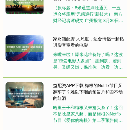
（原标题：8米通道刷脸通关，十五
运会将应用“无感通行”新技术） 南方
财经记者谭砚文 广州报道 8月30日，
在“新力建功·科创赋能”新的社会阶层
人士科技创新工作推....
家财猫配资 大尺度，适合情侣一起钻
进影音室看的电影
来啦来啦！爆米花准备好了吗？这波
是“恋爱电影大盘点”，甜到齁、虐到
哭、又暖又燃，保准你一边看一边
喊：“嗐，这不就是我的爱情写照
嘛！”???? --- ?? 《我....
益配资APP下载 梅根的Netflix节目又
翻车了？难以下咽的预告片和卖不动
的红酒
哈里王子和梅根又来抢头条了！这回
不是啥皇家八卦，而是梅根的Netflix
节目《爱你的梅根》第二季预告闹了
个大笑话。 先说最新“翻车”——梅根