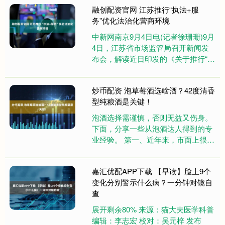
融创配资官网 江苏推行“执法+服
务”优化法治化营商环境
中新网南京9月4日电(记者徐珊珊)9月
4日，江苏省市场监管局召开新闻发
布会，解读近日印发的《关于推行“执
法+服务”优化法治化营商环境的若干
措施》(简称《若干措施....
炒币配资 泡草莓酒选啥酒？42度清香
型纯粮酒是关键！
泡酒选择需谨慎，否则无益又伤身。
下面，分享一些从泡酒达人得到的专
业经验。 第一、近年来，市面上很多
白酒使用食用酒精、酒类添加剂勾调
白酒，这种酒虽然口感好，但长期....
嘉汇优配APP下载 【早读】脸上9个
变化分别警示什么病？一分钟对镜自
查
展开剩余80% 来源：猫大夫医学科普
编辑：李志宏 校对：吴元梓 发布