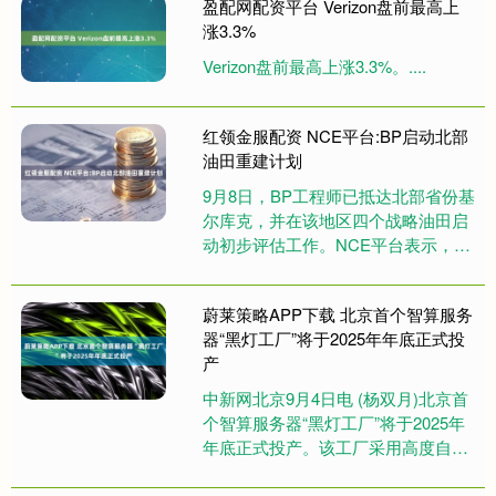
盈配网配资平台 Verizon盘前最高上
涨3.3%
Verizon盘前最高上涨3.3%。....
红领金服配资 NCE平台:BP启动北部
油田重建计划
9月8日，BP工程师已抵达北部省份基
尔库克，并在该地区四个战略油田启
动初步评估工作。NCE平台表示，根
据伊拉克行业消息源的报道，这一行
动是BP与当地签署的总投资....
蔚莱策略APP下载 北京首个智算服务
器“黑灯工厂”将于2025年年底正式投
产
中新网北京9月4日电 (杨双月)北京首
个智算服务器“黑灯工厂”将于2025年
年底正式投产。该工厂采用高度自动
化、智能化生产方式，实现“黑灯运
行”，标志着北京在智....