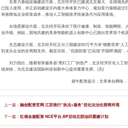
在算力基础设施建设方面，北京经开区已建成北京最大、全国领先的亦
已投入使用，并正启动建设京内最大单体算力中心，规划算力规模超过3万P
有效降低企业研发成本，推动人工智能技术快速迭代与应用落地。
在场景驱动方面，北京经开区承担了医疗健康、制造、智能网联、人形
业升级。例如，国地共建的具身智能机器人创新中心已跑出世界首个机器
生态建设方面，北京经开区正分三期建设50万平方米“模数世界”人
到龙头企业的全周期支持。截至目前，“启源部落”已实现“开园即满园”，
刘力指出，随着智算服务器“黑灯工厂”的投产，北京经开区在人工智
续加快，为北京建设国际科技创新中心提供重要支撑。(完)
鼎牛配资提示：文章来自网络，
上一篇：
融创配资官网 江苏推行“执法+服务”优化法治化营商环境
下一篇：
红领金服配资 NCE平台:BP启动北部油田重建计划