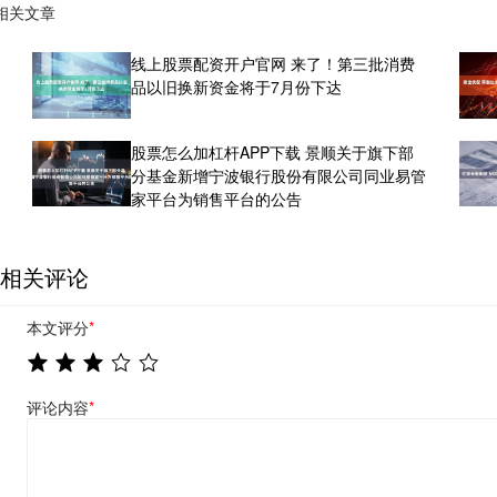
相关文章
线上股票配资开户官网 来了！第三批消费
品以旧换新资金将于7月份下达
股票怎么加杠杆APP下载 景顺关于旗下部
分基金新增宁波银行股份有限公司同业易管
家平台为销售平台的公告
相关评论
本文评分
*
评论内容
*