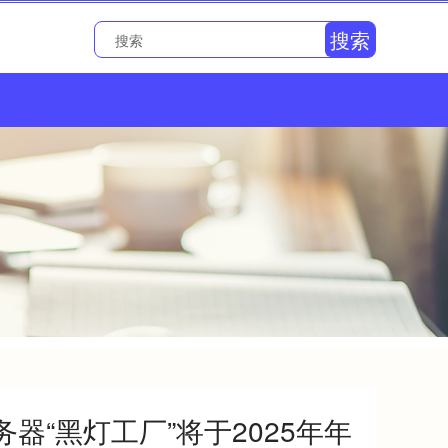
搜索
器“黑灯工厂”将于2025年年