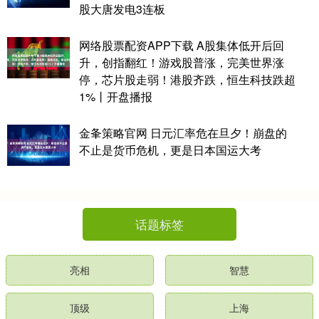
股大唐发电3连板
网络股票配资APP下载 A股集体低开后回
升，创指翻红！游戏股普涨，完美世界涨
停，芯片股走弱！港股齐跌，恒生科技跌超
1%丨开盘播报
金夆策略官网 日元汇率危在旦夕！崩盘的
不止是货币危机，更是日本国运大考
话题标签
亮相
智慧
顶级
上海