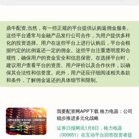
鼎牛配资,当然，有一些正规的平台提供认购返佣金服务。
这些平台通常与金融产品发行公司合作，为用户提供多样
化的投资选择。用户在这些平台上进行认购后，平台会根
据约定的比例返还一定的佣金。这些平台注重透明度和合
规性，确保用户的资金安全和信息保密。在选择平台时，
建议用户查看平台的资质、用户评价以及合作伙伴，以确
保其合法性和信誉度。此外，用户还应仔细阅读相关条款
和条件，了解佣金返还的具体细节和限制。
我要配资网APP下载 格力电器：公司
稳步推进多元化战略
证券日报网讯1月8日，格力电器
（000651）在互动平台回答投资者提