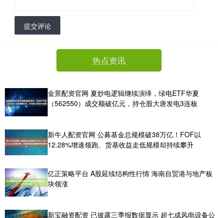
提交评论
热点资讯
金景配资官网 夏炒电逻辑继续演绎，绿电ETF华夏
（562550）成交额破亿元，持仓股大唐发电3连板
新牛人配资官网 公募基金总规模破38万亿！FOF以
12.28%增速领跑、货基收益走低规模却持续攀升
亿正策略平台 A股延续结构性行情 海南自贸港与地产板
块领涨
新宝融资配资 已披露三季报数据显示 超七成风电设备公