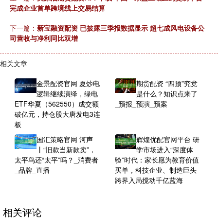
完成企业首单跨境线上交易结算
下一篇：
新宝融资配资 已披露三季报数据显示 超七成风电设备公
司营收与净利同比双增
相关文章
金景配资官网 夏炒电
期货配资 “四预”究竟
逻辑继续演绎，绿电
是什么？知识点来了
ETF华夏（562550）成交额
_预报_预演_预案
破亿元，持仓股大唐发电3连
板
国汇策略官网 河声
辉煌优配官网平台 研
丨“旧款当新款卖”，
学市场进入“深度体
太平鸟还“太平”吗？_消费者
验”时代：家长愿为教育价值
_品牌_直播
买单，科技企业、制造巨头
跨界入局搅动千亿蓝海
相关评论