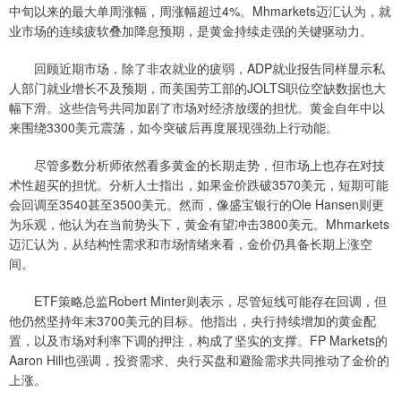
中旬以来的最大单周涨幅，周涨幅超过4%。Mhmarkets迈汇认为，就
业市场的连续疲软叠加降息预期，是黄金持续走强的关键驱动力。
回顾近期市场，除了非农就业的疲弱，ADP就业报告同样显示私
人部门就业增长不及预期，而美国劳工部的JOLTS职位空缺数据也大
幅下滑。这些信号共同加剧了市场对经济放缓的担忧。黄金自年中以
来围绕3300美元震荡，如今突破后再度展现强劲上行动能。
尽管多数分析师依然看多黄金的长期走势，但市场上也存在对技
术性超买的担忧。分析人士指出，如果金价跌破3570美元，短期可能
会回调至3540甚至3500美元。然而，像盛宝银行的Ole Hansen则更
为乐观，他认为在当前势头下，黄金有望冲击3800美元。Mhmarkets
迈汇认为，从结构性需求和市场情绪来看，金价仍具备长期上涨空
间。
ETF策略总监Robert Minter则表示，尽管短线可能存在回调，但
他仍然坚持年末3700美元的目标。他指出，央行持续增加的黄金配
置，以及市场对利率下调的押注，构成了坚实的支撑。FP Markets的
Aaron Hill也强调，投资需求、央行买盘和避险需求共同推动了金价的
上涨。