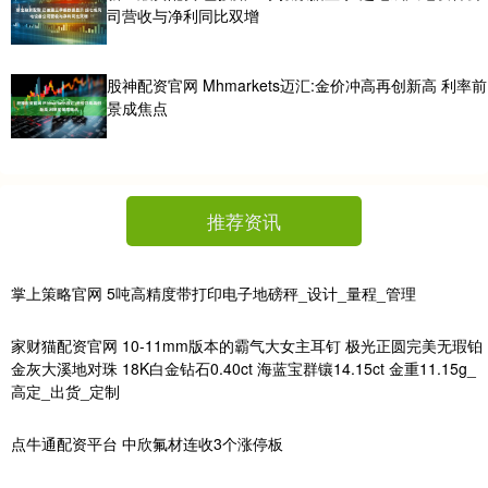
司营收与净利同比双增
股神配资官网 Mhmarkets迈汇:金价冲高再创新高 利率前
景成焦点
推荐资讯
掌上策略官网 5吨高精度带打印电子地磅秤_设计_量程_管理
家财猫配资官网 10-11mm版本的霸气大女主耳钉 极光正圆完美无瑕铂
金灰大溪地对珠 18K白金钻石0.40ct 海蓝宝群镶14.15ct 金重11.15g_
高定_出货_定制
点牛通配资平台 中欣氟材连收3个涨停板