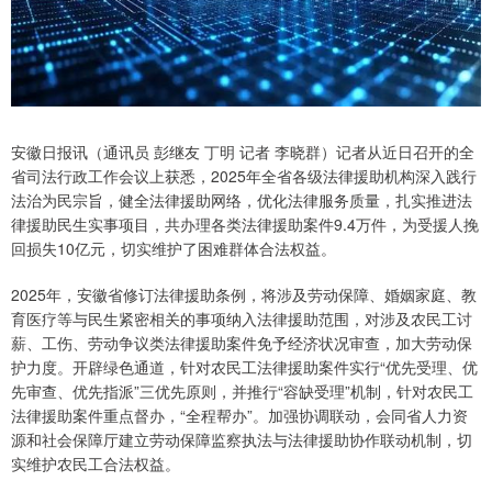
安徽日报讯（通讯员 彭继友 丁明 记者 李晓群）记者从近日召开的全
省司法行政工作会议上获悉，2025年全省各级法律援助机构深入践行
法治为民宗旨，健全法律援助网络，优化法律服务质量，扎实推进法
律援助民生实事项目，共办理各类法律援助案件9.4万件，为受援人挽
回损失10亿元，切实维护了困难群体合法权益。
2025年，安徽省修订法律援助条例，将涉及劳动保障、婚姻家庭、教
育医疗等与民生紧密相关的事项纳入法律援助范围，对涉及农民工讨
薪、工伤、劳动争议类法律援助案件免予经济状况审查，加大劳动保
护力度。开辟绿色通道，针对农民工法律援助案件实行“优先受理、优
先审查、优先指派”三优先原则，并推行“容缺受理”机制，针对农民工
法律援助案件重点督办，“全程帮办”。加强协调联动，会同省人力资
源和社会保障厅建立劳动保障监察执法与法律援助协作联动机制，切
实维护农民工合法权益。