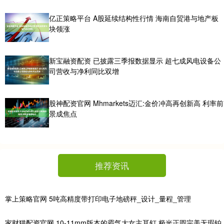
亿正策略平台 A股延续结构性行情 海南自贸港与地产板
块领涨
新宝融资配资 已披露三季报数据显示 超七成风电设备公
司营收与净利同比双增
股神配资官网 Mhmarkets迈汇:金价冲高再创新高 利率前
景成焦点
推荐资讯
掌上策略官网 5吨高精度带打印电子地磅秤_设计_量程_管理
家财猫配资官网 10-11mm版本的霸气大女主耳钉 极光正圆完美无瑕铂